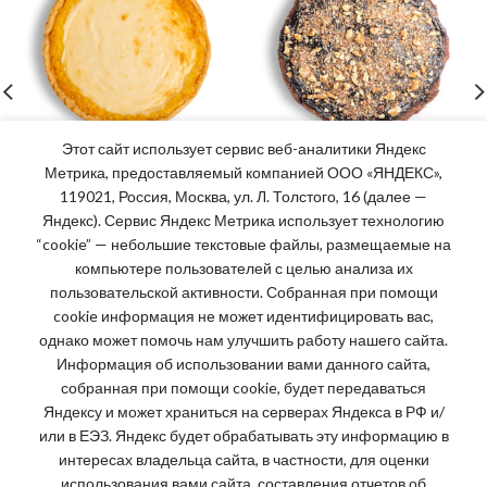
Этот сайт использует сервис веб-аналитики Яндекс
Метрика, предоставляемый компанией ООО «ЯНДЕКС»,
Чизкейк по-домашнему
Шоколадный брауни 520г
119021, Россия, Москва, ул. Л. Толстого, 16 (далее —
ананасовый 750г
505,00
₽
Яндекс). Сервис Яндекс Метрика использует технологию
500,00
₽
“cookie” — небольшие текстовые файлы, размещаемые на
компьютере пользователей с целью анализа их
пользовательской активности. Собранная при помощи
cookie информация не может идентифицировать вас,
однако может помочь нам улучшить работу нашего сайта.
Информация об использовании вами данного сайта,
Часы работы:
собранная при помощи cookie, будет передаваться
Яндексу и может храниться на серверах Яндекса в РФ и/
или в ЕЭЗ. Яндекс будет обрабатывать эту информацию в
интересах владельца сайта, в частности, для оценки
Пн-вск: 8:00 - 19:00
использования вами сайта, составления отчетов об