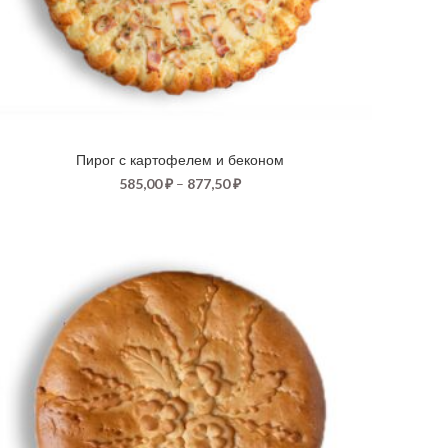
Пирог с картофелем и беконом
585,00
₽
–
877,50
₽