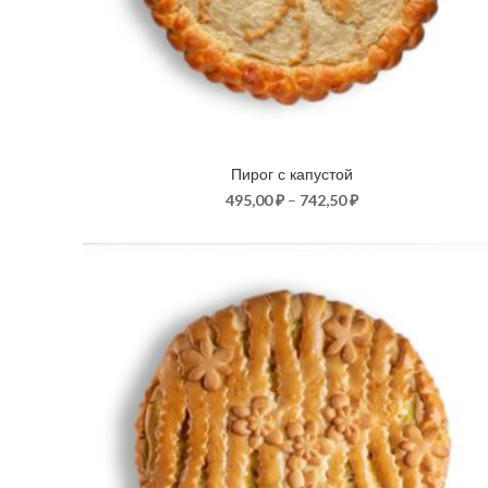
Пирог с капустой
495,00
₽
–
742,50
₽