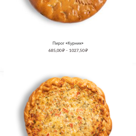
Пирог «Курник»
685,00
₽
–
1027,50
₽